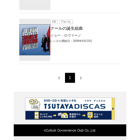
レンタルCD > 
一覧
1～2件を表示
CD
ア
STREA
ジョー・