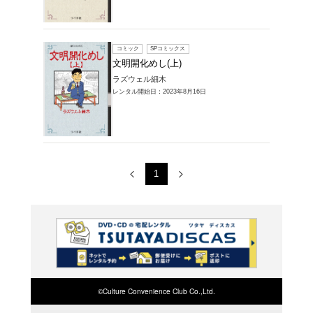
レンタルコミック
品一覧
1～2件を表示
コミック
文明開化
ラズウェ