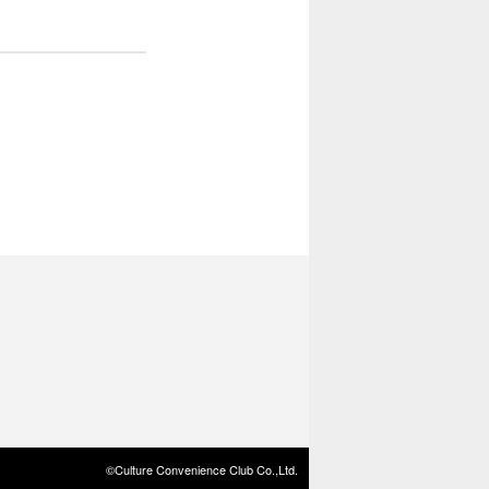
©Culture Convenience Club Co.,Ltd.