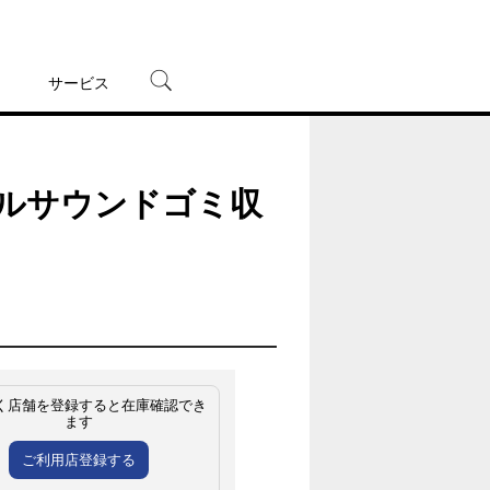
サービス
宅配レンタル
オンラインゲーム
アルサウンドゴミ収
TSUTAYAプレミアムNEXT
蔦屋書店
く店舗を登録すると在庫確認でき
ます
ご利用店登録する