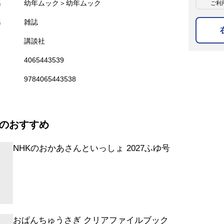
名
幼年ムック＞幼年ムック
ご利
名
雑誌
講談社
4065443539
9784065443538
のおすすめ
NHKのおかあさんといっしょ 2027ふゆ号
おぱんちゅうさぎ クリアファイルブック