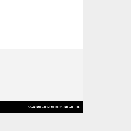
©Culture Convenience Club Co.,Ltd.