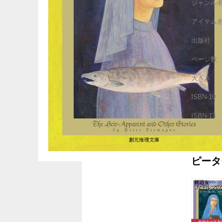
ジャンル
アイテム
出版社
ページ数
大きさ
ISBN-10
ISBN-13
ピータ