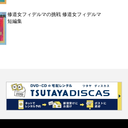
修道女フィデルマの挑戦 修道女フィデルマ
短編集