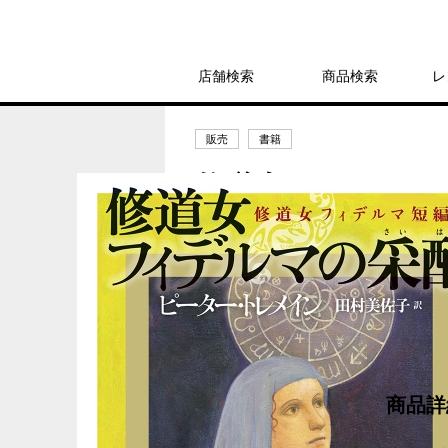
店舗検索
商品検索
レ
販売
書籍
修道女フィデルマ
レメイン
1,034円
発売日：2022年2月10日
商品詳