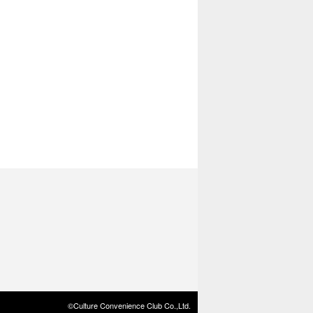
©Culture Convenience Club Co.,Ltd.