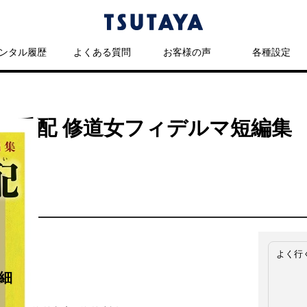
ンタル履歴
よくある質問
お客様の声
各種設定
の采配 修道女フィデルマ短編集
よく行
細