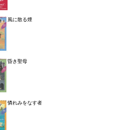
風に散る煙
昏き聖母
憐れみをなす者