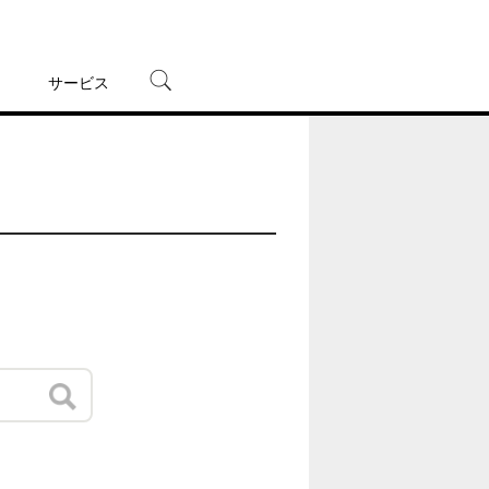
サービス
宅配レンタル
オンラインゲーム
TSUTAYAプレミアムNEXT
蔦屋書店