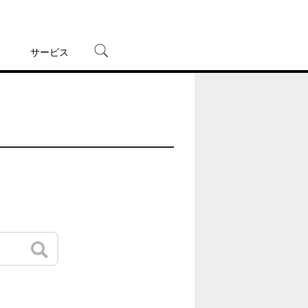
サービス
宅配レンタル
オンラインゲーム
TSUTAYAプレミアムNEXT
蔦屋書店