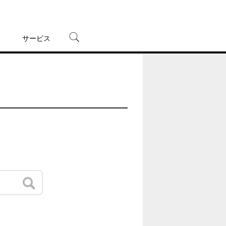
サービス
宅配レンタル
オンラインゲーム
TSUTAYAプレミアムNEXT
蔦屋書店