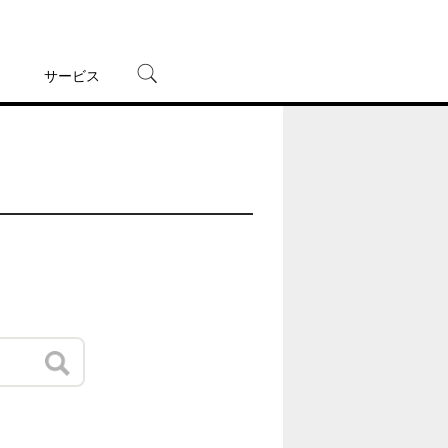
サービス
宅配レンタル
オンラインゲーム
TSUTAYAプレミアムNEXT
蔦屋書店