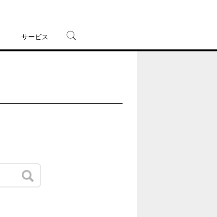
サービス
宅配レンタル
オンラインゲーム
TSUTAYAプレミアムNEXT
蔦屋書店