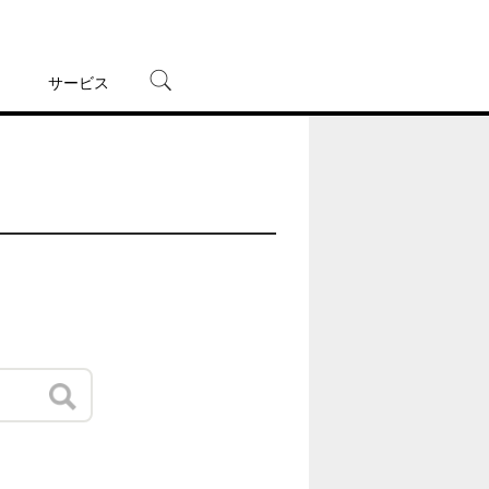
サービス
宅配レンタル
オンラインゲーム
TSUTAYAプレミアムNEXT
蔦屋書店