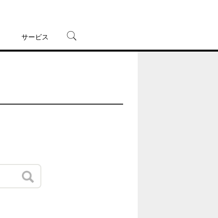
サービス
宅配レンタル
オンラインゲーム
TSUTAYAプレミアムNEXT
蔦屋書店