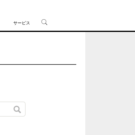
サービス
宅配レンタル
オンラインゲーム
TSUTAYAプレミアムNEXT
蔦屋書店