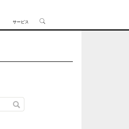
サービス
宅配レンタル
オンラインゲーム
TSUTAYAプレミアムNEXT
蔦屋書店