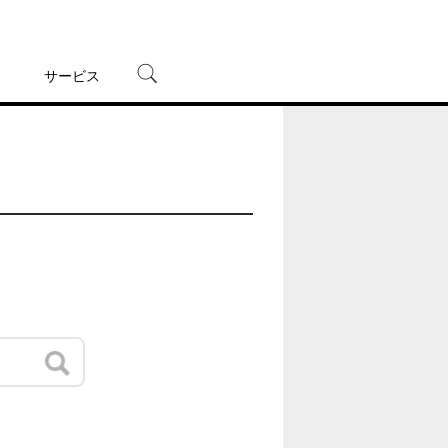
サービス
宅配レンタル
オンラインゲーム
TSUTAYAプレミアムNEXT
蔦屋書店