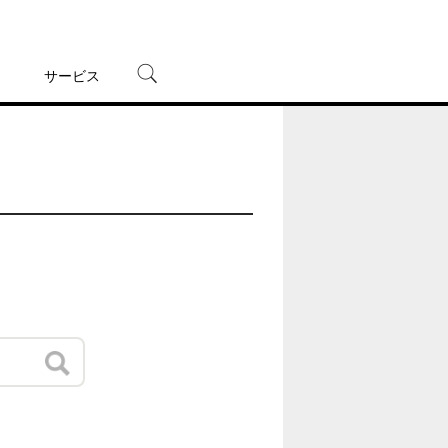
サービス
宅配レンタル
オンラインゲーム
TSUTAYAプレミアムNEXT
蔦屋書店