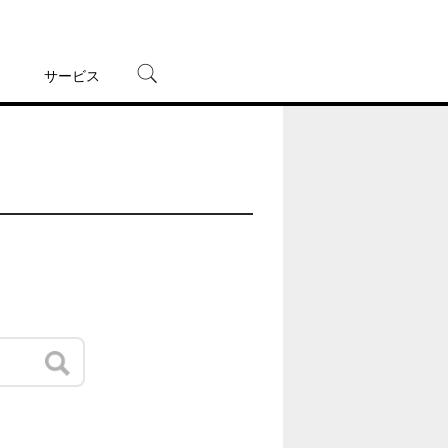
サービス
宅配レンタル
オンラインゲーム
TSUTAYAプレミアムNEXT
蔦屋書店