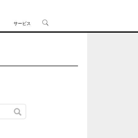
サービス
宅配レンタル
オンラインゲーム
TSUTAYAプレミアムNEXT
蔦屋書店