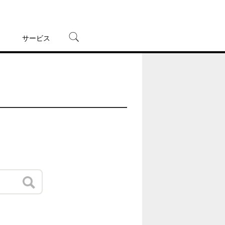
サービス
宅配レンタル
オンラインゲーム
TSUTAYAプレミアムNEXT
蔦屋書店