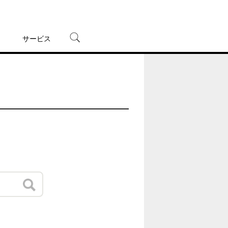
サービス
宅配レンタル
オンラインゲーム
TSUTAYAプレミアムNEXT
蔦屋書店