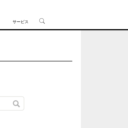
サービス
宅配レンタル
オンラインゲーム
TSUTAYAプレミアムNEXT
蔦屋書店