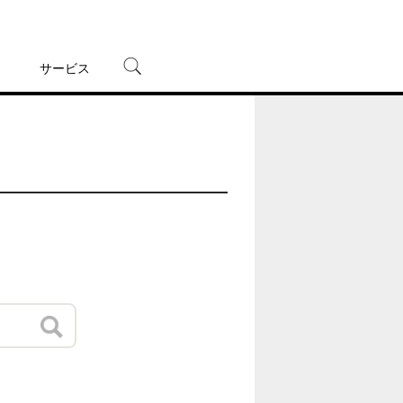
サービス
宅配レンタル
オンラインゲーム
TSUTAYAプレミアムNEXT
蔦屋書店