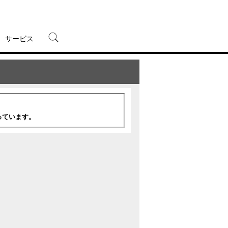
サービス
宅配レンタル
オンラインゲーム
TSUTAYAプレミアムNEXT
蔦屋書店