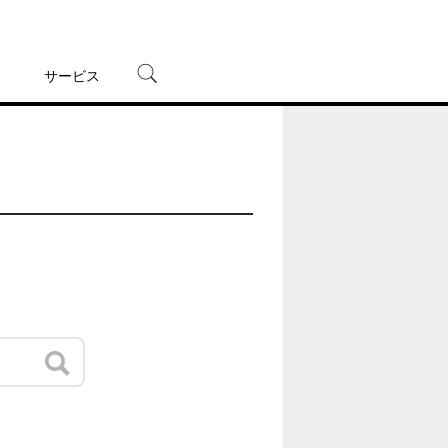
サービス
宅配レンタル
オンラインゲーム
TSUTAYAプレミアムNEXT
蔦屋書店