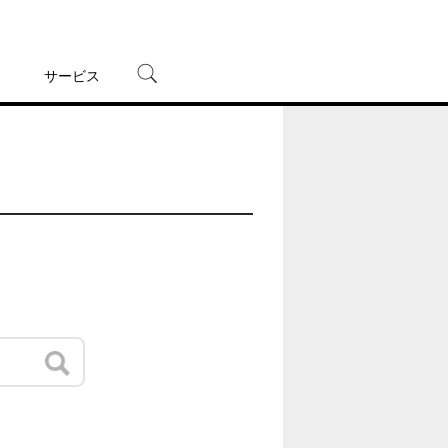
サービス
宅配レンタル
オンラインゲーム
TSUTAYAプレミアムNEXT
蔦屋書店