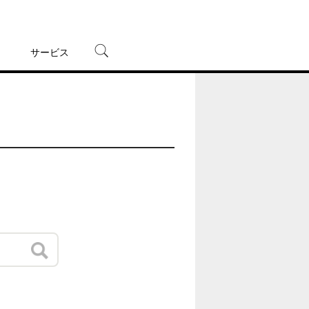
サービス
宅配レンタル
オンラインゲーム
TSUTAYAプレミアムNEXT
蔦屋書店