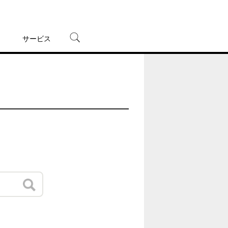
サービス
宅配レンタル
オンラインゲーム
TSUTAYAプレミアムNEXT
蔦屋書店