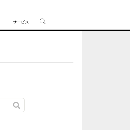
サービス
宅配レンタル
オンラインゲーム
TSUTAYAプレミアムNEXT
蔦屋書店